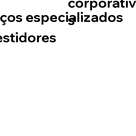
corporati
ços especializados
s
estidores