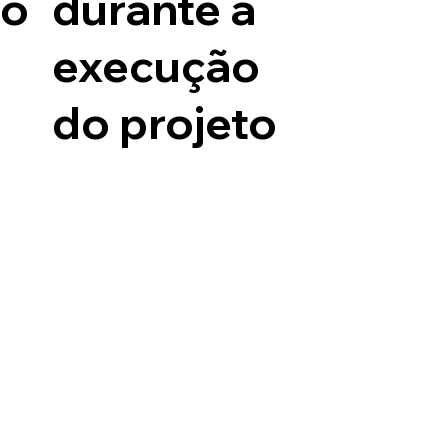
vo
durante a
execução
do projeto