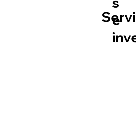
s
Servi
e
inv