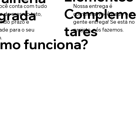
ocê conta com tudo
Nossa entrega é
Compleme
egrada
o do mesmo teto,
completa, você pede e a
indo prazo e
gente entrega! Se está no
tares
ade para o seu
projeto, nós fazemos.
.
mo funciona?