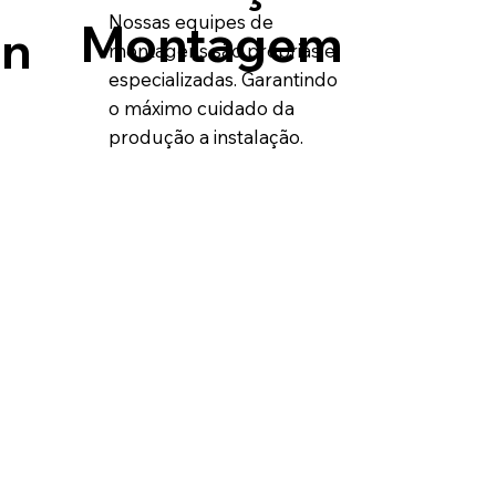
Nossas equipes de
Montagem
n
montagens são próprias e
especializadas. Garantindo
o máximo cuidado da
produção a instalação.