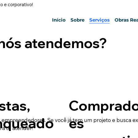
o e corporativo!
Início
Sobre
Serviços
Obras Rea
nós atendemos?
stas,
Comprado
nqueado
es
s e empreendedores. Se você já tem um projeto e busca 
ra te atender!