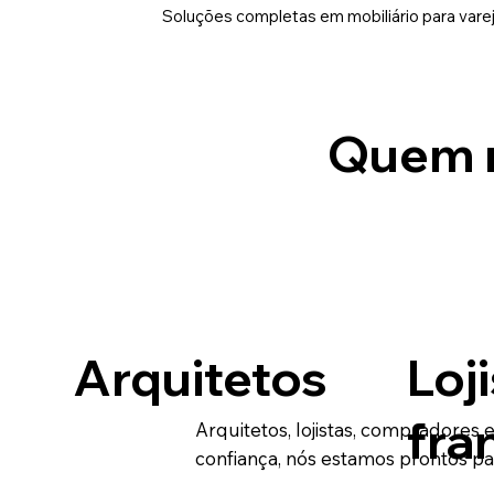
Soluções completas em mobiliário para varej
Quem 
Arquitetos
Loji
fra
Arquitetos, lojistas, compradore
confiança, nós estamos prontos pa